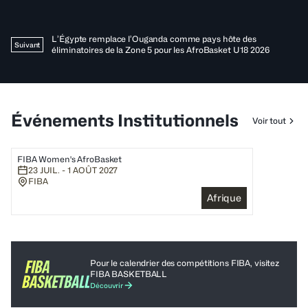
L’Égypte remplace l’Ouganda comme pays hôte des
Suivant
éliminatoires de la Zone 5 pour les AfroBasket U18 2026
Événements Institutionnels
Voir tout
FIBA Women's AfroBasket
23 JUIL. - 1 AOÛT 2027
FIBA
Afrique
Pour le calendrier des compétitions FIBA, visitez
FIBA ​​BASKETBALL
Découvrir