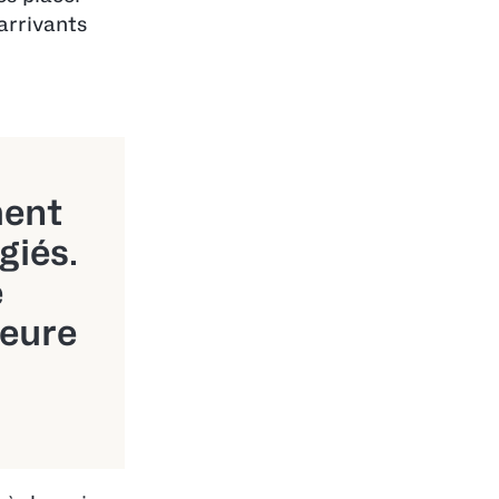
arrivants
ment
giés.
e
ieure