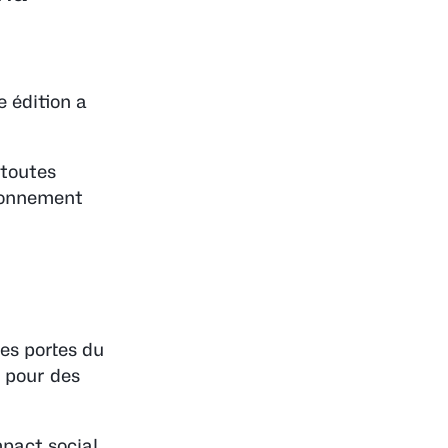
 édition a
 toutes
ironnement
les portes du
 pour des
mpact social