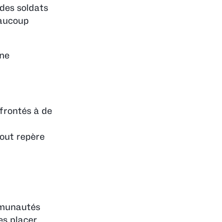
 des soldats
eaucoup
une
nfrontés à de
tout repère
mmunautés
les placer