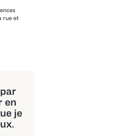
rences
a rue et
 par
r en
ue je
eux.