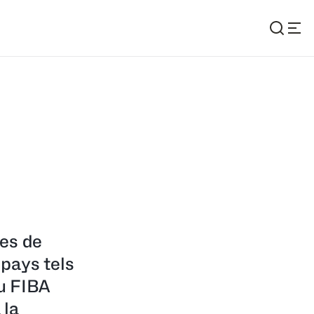
mes de
pays tels
du FIBA
 la