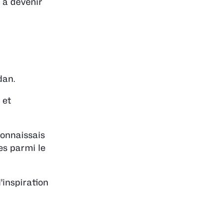
 à devenir
dan.
 et
connaissais
es parmi le
'inspiration