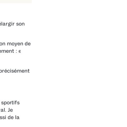
largir son
 bon moyen de
ement : «
 précisément
sportifs
l. Je
ssi de la