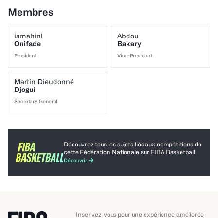
Membres
ismahinl
Abdou
Onifade
Bakary
President
Vice-President
Martin Dieudonné
Djogui
Secretary General
Découvrez tous les sujets liés aux compétitions de
cette Fédération Nationale sur FIBA ​​Basketball
Découvrir
Inscrivez-vous pour une expérience améliorée