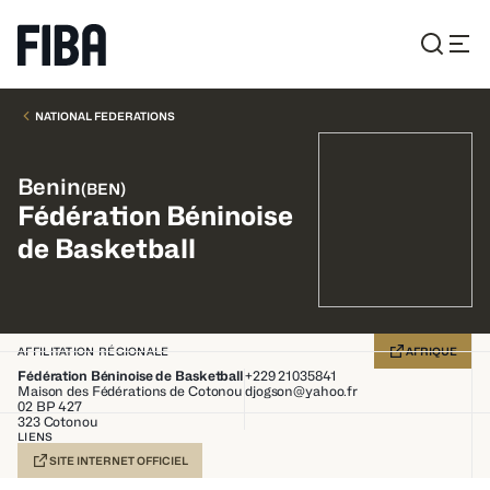
NATIONAL FEDERATIONS
Benin
(
BEN
)
Fédération Béninoise
de Basketball
AFFILITATION RÉGIONALE
AFRIQUE
Fédération Béninoise de Basketball
+229 21035841
Maison des Fédérations de Cotonou
djogson@yahoo.fr
02 BP 427
323
Cotonou
LIENS
SITE INTERNET OFFICIEL