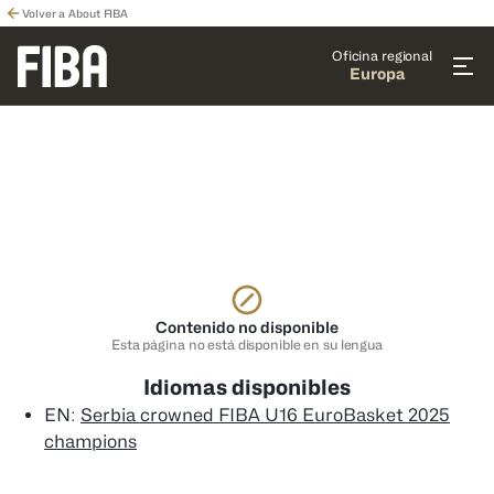
Volver a About FIBA
Oficina regional
Europa
Contenido no disponible
Esta página no está disponible en su lengua
Idiomas disponibles
EN
:
Serbia crowned FIBA U16 EuroBasket 2025
champions