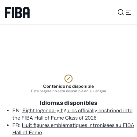
Contenido no disponible
Esta página no está disponible en su lengua
Idiomas disponibles
EN
:
Eight legendary figures officially enshrined into
the FIBA Hall of Fame Class of 2026
FR
:
Huit figures emblématiques intronisées au FIBA
Hall of Fame