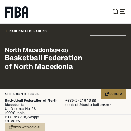
NATIONAL FEDERATIONS
North Macedonia
(
MKD
)
Basketball Federation
of North Macedonia
AFILIACIÓN REGIONAL
EUROPA
Basketball Federation of North
+389 (2) 246 49 88
Macedonia
contact@basketball.org.mk
Ul. Debarca No. 28
1000
Skopje
P.O. Box 318, Skopje
ENLACES
SITIO WEB OFICIAL