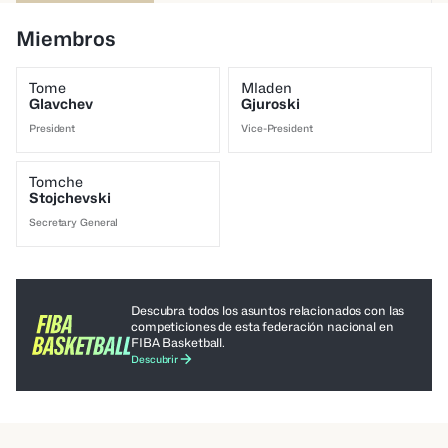
Miembros
Tome
Mladen
Glavchev
Gjuroski
President
Vice-President
Tomche
Stojchevski
Secretary General
Descubra todos los asuntos relacionados con las
competiciones de esta federación nacional en
FIBA Basketball.
Descubrir