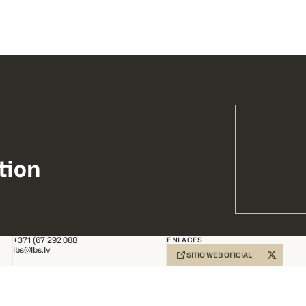
tion
+371 (67 292 088
ENLACES
lbs@lbs.lv
SITIO WEB OFICIAL