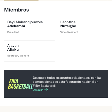
Miembros
Bayi Makandjouwola
Léontine
Adekambi
Nutsigbe
President
Vice-President
Ajavon
Afiaku
Secretary General
Descubra todos los asuntos relacionados con las
competiciones de esta federación nacional en
FIBA Basketball.
Descubrir