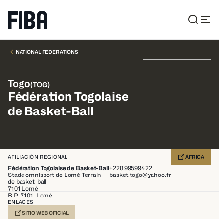
NATIONAL FEDERATIONS
Togo
(
TOG
)
Fédération Togolaise
de Basket-Ball
AFILIACIÓN REGIONAL
ÁFRICA
Fédération Togolaise de Basket-Ball
+228 99599422
Stade omnisport de Lomé Terrain
basket.togo@yahoo.fr
de basket-ball
7101
Lomé
B.P. 7101, Lomé
ENLACES
SITIO WEB OFICIAL