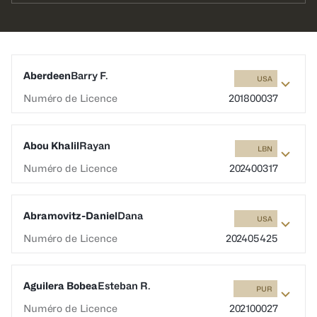
Aberdeen
Barry F.
USA
Numéro de Licence
201800037
Abou Khalil
Rayan
LBN
Numéro de Licence
202400317
Abramovitz-Daniel
Dana
USA
Numéro de Licence
202405425
Aguilera Bobea
Esteban R.
PUR
Numéro de Licence
202100027