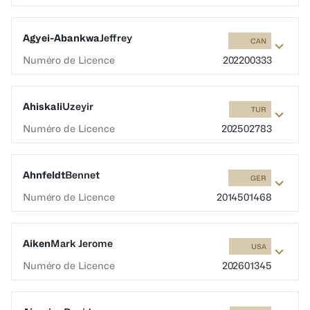
Agyei-Abankwa
Jeffrey
CAN
Numéro de Licence
202200333
Ahiskali
Uzeyir
TUR
Numéro de Licence
202502783
Ahnfeldt
Bennet
GER
Numéro de Licence
2014501468
Aiken
Mark Jerome
USA
Numéro de Licence
202601345