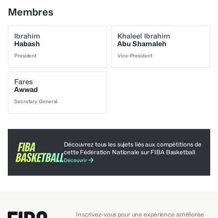
Membres
Ibrahim
Khaleel Ibrahim
Habash
Abu Shamaleh
President
Vice-President
Fares
Awwad
Secretary General
Découvrez tous les sujets liés aux compétitions de
cette Fédération Nationale sur FIBA ​​Basketball
Découvrir
Inscrivez-vous pour une expérience améliorée