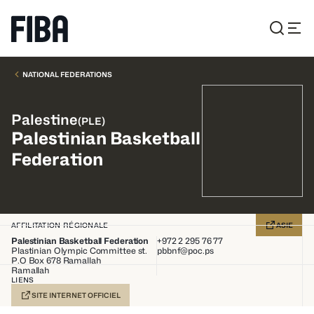
NATIONAL FEDERATIONS
Palestine
(
PLE
)
Palestinian Basketball
Federation
AFFILITATION RÉGIONALE
ASIE
Palestinian Basketball Federation
+972 2 295 76 77
Plastinian Olympic Committee st.
pbbnf@poc.ps
P.O Box 678 Ramallah
Ramallah
LIENS
SITE INTERNET OFFICIEL