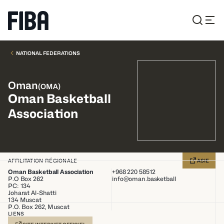
NATIONAL FEDERATIONS
Oman
(
OMA
)
Oman Basketball
Association
AFFILITATION RÉGIONALE
ASIE
Oman Basketball Association
+968 220 58512
P.O Box 262
info@oman.basketball
PC: 134
Joharat Al-Shatti
134
Muscat
P.O. Box 262, Muscat
LIENS